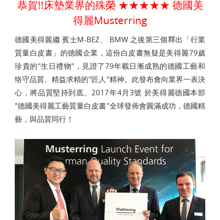
恭賀!!床墊業界的殊榮 ★★★★★ 德國美
得麗Musterring
德國美得麗繼 賓士M-BEZ、 BMW 之後第三個釋出「行業
質量白皮書」的德國企業，這份白皮書無疑是美得麗79歲
珍貴的"生日禮物"，見證了79年載日漸成熟的德國工藝和
恪守品質、精益求精的"匠人"精神。此發布會向業界一表決
心，將品質堅持到底。2017年4月3號 於美得麗德國本部
"德國美得麗工藝質量白皮書"全球發佈會圓滿成功，德國精
藝，與品質同行！