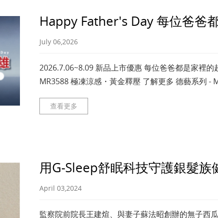
Happy Father's Day 每
July 06,2026
2026.7.06~8.09 新品上市優惠 每位爸爸都是家
MR3588 極凍涼感・黃金釋壓 了解更多 德藝系列 - 
查看更多
用G-Sleep舒眠科技守護銀髮族
April 03,2024
監察院前院長王建煊、與妻子蘇法昭創辦的無子西瓜