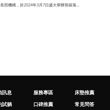
照機構，於2024年3月7日盛大舉辦剪綵落
動訊息
服務專區
床墊推薦
約試躺
口碑推薦
常見問答