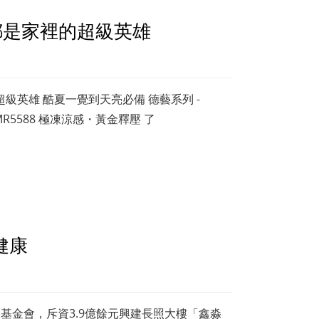
位爸爸都是家裡的超級英雄
裡的超級英雄 酷夏一覺到天亮必備 德藝系列 -
MR5588 極凍涼感・黃金釋壓 了
健康
基金會，斥資3.9億餘元興建長照大樓「鑫淼