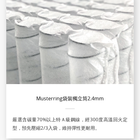
Musterring袋裝獨立筒2.4mm
嚴選含碳量70%以上特Ａ級鋼線，經300度高溫回火定
型，預先壓縮2/3入袋，維持彈性更耐用。