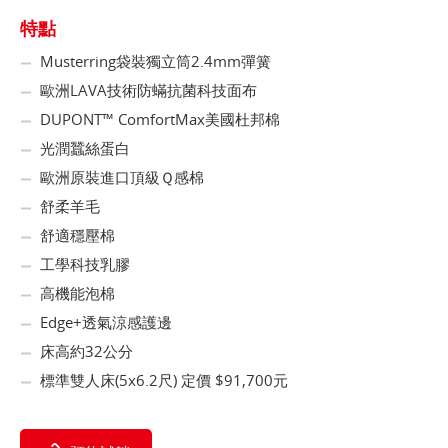
特點
Musterring袋裝獨立筒2.4mm彈簧
歐洲LAVA技術防蟎抗菌科技面布
DUPONT™ ComfortMax美國杜邦棉
光潤蠶絲蛋白
歐洲原裝進口頂級Ｑ感棉
舒柔羊毛
舒適穩壓棉
工學科技乳膠
高機能泡棉
Edge+透氣涼感護邊
床高約32公分
標準雙人床(5x6.2尺) 定價 $91,700元