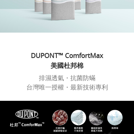
DUPONT™ ComfortMax
美國杜邦棉
排濕透氣・抗菌防蟎
台灣唯一授權・最新技術專利