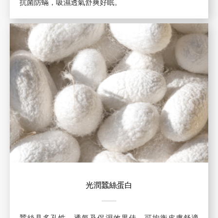
抗菌防蟎，吸濕透氣舒爽好眠。
光潤蠶絲蛋白
蠶絲具多孔性，透氣及保濕效果佳，可均衡皮膚舒適