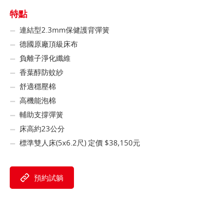
特點
連結型2.3mm保健護背彈簧
德國原廠頂級床布
負離子淨化纖維
香葉醇防蚊紗
舒適穩壓棉
高機能泡棉
輔助支撐彈簧
床高約23公分
標準雙人床(5x6.2尺) 定價 $38,150元
預約試躺