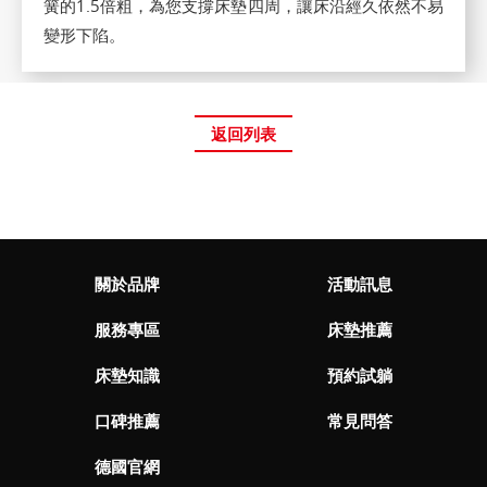
簧的1.5倍粗，為您支撐床墊四周，讓床沿經久依然不易
變形下陷。
返回列表
關於品牌
活動訊息
服務專區
床墊推薦
床墊知識
預約試躺
口碑推薦
常見問答
德國官網