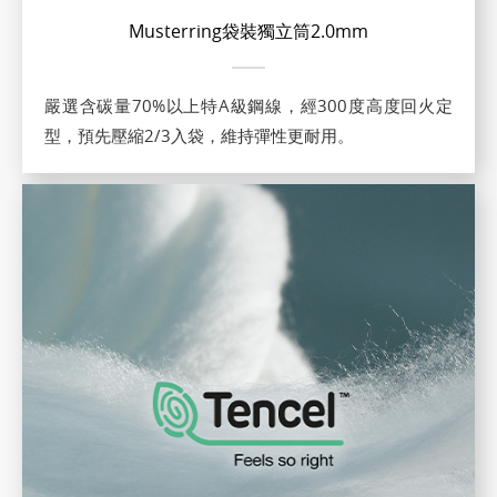
Musterring袋裝獨立筒2.0mm
嚴選含碳量70%以上特A級鋼線，經300度高度回火定
型，預先壓縮2/3入袋，維持彈性更耐用。