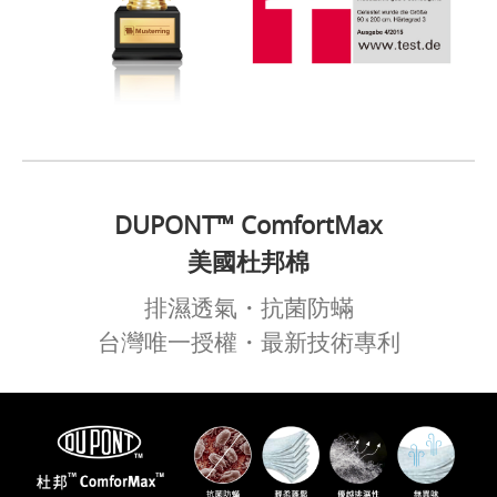
DUPONT™ ComfortMax
美國杜邦棉
排濕透氣・抗菌防蟎
台灣唯一授權・最新技術專利