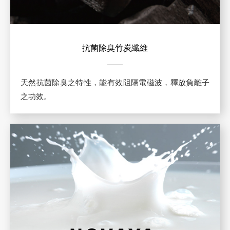
抗菌除臭竹炭纖維
天然抗菌除臭之特性，能有效阻隔電磁波，釋放負離子
之功效。