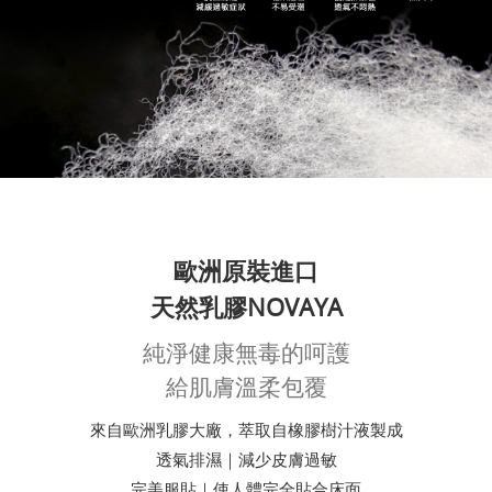
歐洲原裝進口
天然乳膠NOVAYA
純淨健康無毒的呵護
給肌膚溫柔包覆
來自歐洲乳膠大廠，萃取自橡膠樹汁液製成
透氣排濕｜減少皮膚過敏
完美服貼｜使人體完全貼合床面