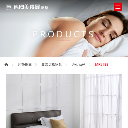
PRODUCTS
MR5188
床墊推薦
專賣店獨家款
匠心系列