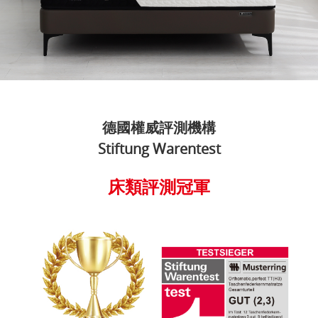
德國權威評測機構
Stiftung Warentest
床類評測冠軍