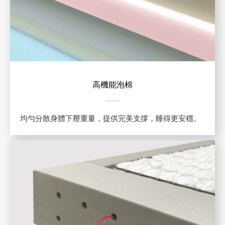
高機能泡棉
均勻分散身體下壓重量，提供完美支撐，睡得更安穩。