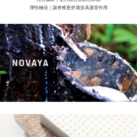
彈性極佳｜讓脊椎更舒適並具護背作用