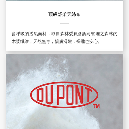
頂級舒柔天絲布
會呼吸的透氣面料，取自森林委員會認可管理之森林的
木漿纖維，天然無毒，親膚滑嫩，裸睡也安心。