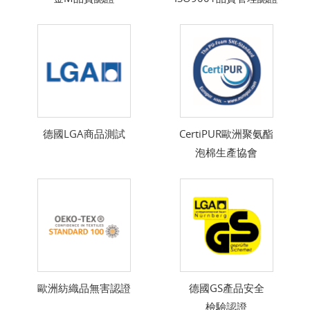
德國LGA商品測試
CertiPUR歐洲聚氨酯
泡棉生產協會
歐洲紡織品無害認證
德國GS產品安全
檢驗認證