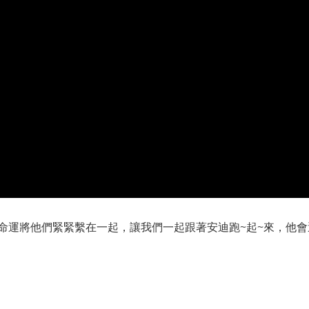
命運將他們緊緊繫在一起，讓我們一起跟著安迪跑~起~來，他會