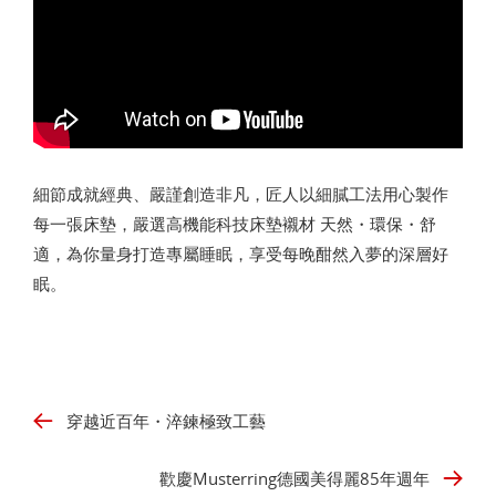
細節成就經典、嚴謹創造非凡，匠人以細膩工法用心製作
每一張床墊，嚴選高機能科技床墊襯材 天然・環保・舒
適，為你量身打造專屬睡眠，享受每晚酣然入夢的深層好
眠。
穿越近百年・淬鍊極致工藝
歡慶Musterring德國美得麗85年週年