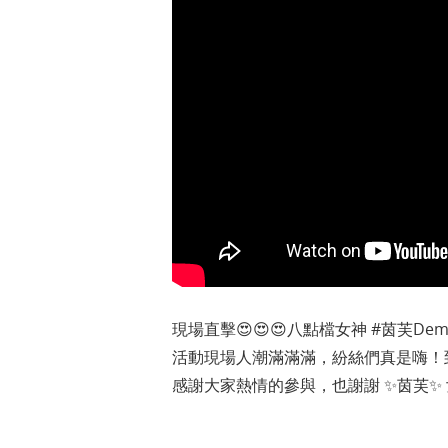
現場直擊😍😍😍八點檔女神 #茵芙De
活動現場人潮滿滿滿，紛絲們真是嗨！
感謝大家熱情的參與，也謝謝 ✨茵芙✨