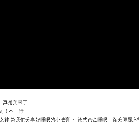
mi 真是美呆了！
到！不！行
 女神 為我們分享好睡眠的小法寶 ～ 德式黃金睡眠，從美得麗床