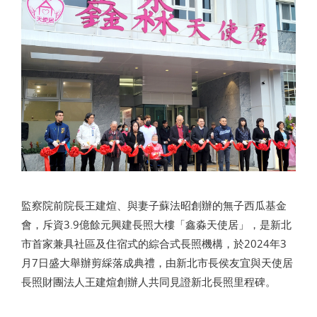
監察院前院長王建煊、與妻子蘇法昭創辦的無子西瓜基金
會，斥資3.9億餘元興建長照大樓「鑫淼天使居」，是新北
市首家兼具社區及住宿式的綜合式長照機構，於2024年3
月7日盛大舉辦剪綵落成典禮，由新北市長侯友宜與天使居
長照財團法人王建煊創辦人共同見證新北長照里程碑。