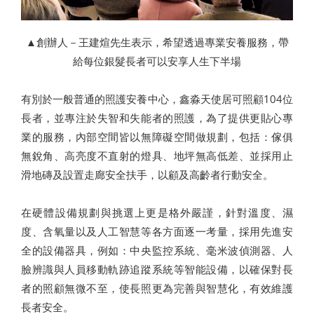
▲創辦人－王建煊先生表示，希望透過專業安養服務，帶
給每位銀髮長者可以安享人生下半場
有別於一般普通的照護安養中心，鑫淼天使居可照顧104位
長者，並專注於失智和失能者的照護，為了提供更貼心專
業的服務，內部空間皆以無障礙空間做規劃，包括：傢俱
無銳角、高亮度不直射的燈具、地坪無高低差、並採用止
滑地磚及設置走廊安全扶手，以顧及高齡者行動安全。
在硬體設備規劃與挑選上更是格外嚴謹，針對溫度、濕
度、含氧量以及人工智慧等各方面逐一考量，採用先進安
全的設備器具，例如：中央監控系統、毫米波偵測器、人
臉辨識與人員移動軌跡追蹤系統等智能設備，以確保對長
者的照顧無微不至，使長照更為完善與智慧化，有效維護
長者安全。