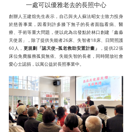
一處可以優雅老去的長照中心
創辦人王建煊先生表示，自己與夫人蘇法昭女士致力投身
於慈善事業，因看到許多膝下無子的長者面臨看病、醫
療、手術等重大問題，便以此為出發點於林口創建「鑫淼
天使居」，除了提供失能者26床、失智者18床、日間照護
60人，
更規劃「認天使–孤老救助安置計畫」
，提供22張
床位免費服務孤貧無依、失能失智的長者，同時開放社會
愛心士認捐，以寓公益於長照事業中。