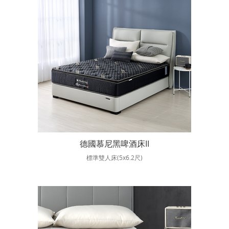
德國慕尼黑啤酒床II
標準雙人床(5x6.2尺)