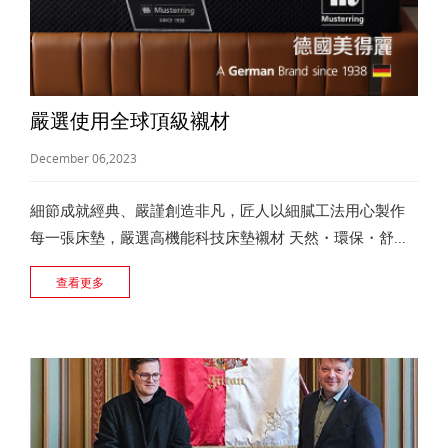
嚴選使用全球頂級襯材
December 06,2023
細節成就經典、嚴謹創造非凡，匠人以細膩工法用心製作
每一張床墊，嚴選高機能科技床墊襯材 天然・環保・舒
適，為你量身打造專屬睡眠，享受每晚酣然入夢的深層好
查看更多
眠。