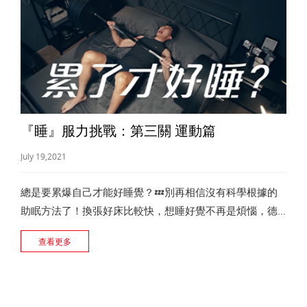
『睡』服力挑戰：第三關 運動篇
July 19,2021
總是要累爆自己才能好睡覺？💤別再相信沒有科學根據的
助眠方法了！換張好床比較快，想睡好覺不再是煩惱，德
國美得麗床墊支撐你的夜夜好眠。
查看更多