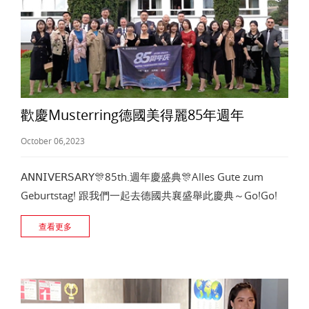
歡慶Musterring德國美得麗85年週年
October 06,2023
𝖠𝖭𝖭𝖨𝖵𝖤𝖱𝖲𝖠𝖱𝖸🎊85th.週年慶盛典🎊Alles Gute zum
Geburtstag! 跟我們一起去德國共襄盛舉此慶典～Go!Go!
查看更多