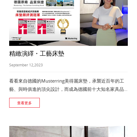
精緻演繹・工藝床墊
September 12,2023
看看來自德國的Musterring美得麗床墊，承襲近百年的工
藝、與時俱進的頂尖設計，而成為德國前十大知名家具品
牌，並和Benz、BMW齊名享譽全球，在歐洲更被視為值得
查看更多
終生擁有的床墊品牌。